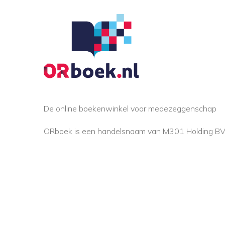
De online boekenwinkel voor medezeggenschap
ORboek is een handelsnaam van M301 Holding B
©2026
Website ontwikkeld en SEO geoptimaliseer