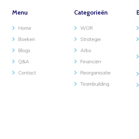
Menu
Categorieën
Home
WOR
Boeken
Strategie
Blogs
Arbo
Q&A
Financiën
Contact
Reorganisatie
V
Teambuilding
Invloed
d door
Webburo Spring