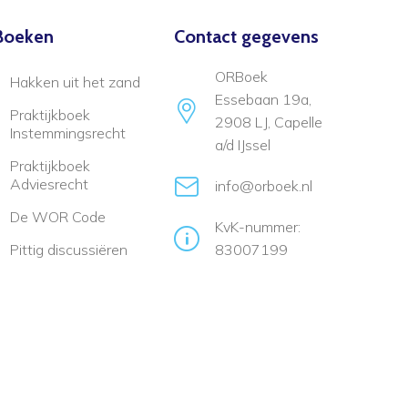
Boeken
Contact gegevens
ORBoek
Hakken uit het zand
Essebaan 19a,
Praktijkboek
2908 LJ, Capelle
Instemmingsrecht
a/d IJssel
Praktijkboek
Adviesrecht
info@orboek.nl
De WOR Code
KvK-nummer:
Pittig discussiëren
83007199